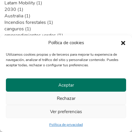
Latam Mobility (1)
2030 (1)
Australia (1)
Incendios forestales (1)
canguros (1)
emprendimientos verdes (1)
oportunidades (1)
Política de cookies
Música (1)
Artistas (1)
Utilizamos cookies propias y de terceros para mejorar tu experiencia de
navegación, analizar el tráfico del sitio y personalizar contenido. Puedes
Call for code (1)
aceptar todas, rechazar o configurar tus preferencias.
IBM (1)
Lima (1)
ecoins (1)
Aceptar
Encuesta (1)
Huella de carbono de eventos (1)
Rechazar
Ley BIC (1)
Consumo responsable (1)
Ver preferencias
CFA (1)
Carbono Neutralidad (1)
Política de privacidad
calendario (1)