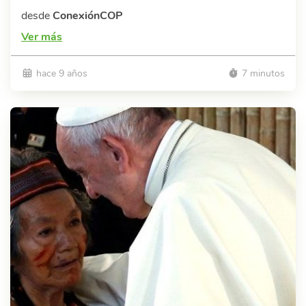
desde
ConexiónCOP
Ver más
hace 9 años
7 minutos