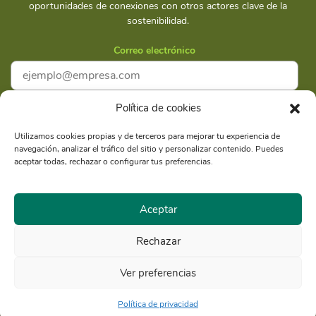
oportunidades de conexiones con otros actores clave de la
sostenibilidad.
Correo electrónico
Política de cookies
Acepto la
Política de privacidad
Utilizamos cookies propias y de terceros para mejorar tu experiencia de
navegación, analizar el tráfico del sitio y personalizar contenido. Puedes
Suscríbete
aceptar todas, rechazar o configurar tus preferencias.
Aceptar
Rechazar
Razón Social: Libélula Comunicación Ambiente y
RUC
Desarrollo S.A.C.
20516020211
Ver preferencias
© Copyright 2021 - Libélula, Gestión en Cambio Climático y
Comunicación |
Política de privacidad
Política de privacidad