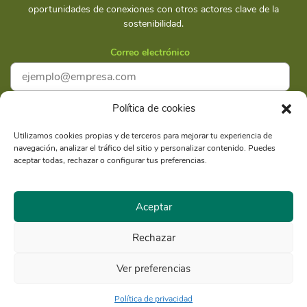
oportunidades de conexiones con otros actores clave de la
sostenibilidad.
Correo electrónico
Política de cookies
Acepto la
Política de privacidad
Utilizamos cookies propias y de terceros para mejorar tu experiencia de
navegación, analizar el tráfico del sitio y personalizar contenido. Puedes
Suscríbete
aceptar todas, rechazar o configurar tus preferencias.
Aceptar
Rechazar
Razón Social: Libélula Comunicación Ambiente y
RUC
Desarrollo S.A.C.
20516020211
Ver preferencias
© Copyright 2021 - Libélula, Gestión en Cambio Climático y
Comunicación |
Política de privacidad
Política de privacidad