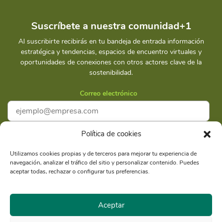
Suscríbete a nuestra comunidad+1
Al suscribirte recibirás en tu bandeja de entrada información
estratégica y tendencias, espacios de encuentro virtuales y
oportunidades de conexiones con otros actores clave de la
sostenibilidad.
Correo electrónico
Política de cookies
Acepto la
Política de privacidad
Utilizamos cookies propias y de terceros para mejorar tu experiencia de
navegación, analizar el tráfico del sitio y personalizar contenido. Puedes
Suscríbete
aceptar todas, rechazar o configurar tus preferencias.
Aceptar