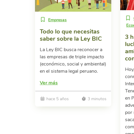
Empresas
Eco
Todo lo que necesitas
3 h
saber sobre la Ley BIC
luc
La Ley BIC busca reconocer a
amb
las empresas de triple impacto
co
(económico, social y ambiental)
Hoy
en el sistema legal peruano.
con
Ver más
Inte
Ten
en P
hace 5 años
3 minutos
adve
por 
saca
com
empo