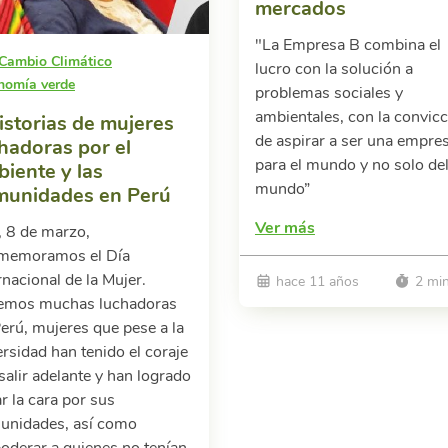
mercados
"La Empresa B combina el
Cambio Climático
lucro con la solución a
nomía verde
problemas sociales y
ambientales, con la convic
istorias de mujeres
de aspirar a ser una empre
hadoras por el
para el mundo y no solo de
iente y las
mundo”
munidades en Perú
Ver más
, 8 de marzo,
memoramos el Día
rnacional de la Mujer.
hace 11 años
2 mi
emos muchas luchadoras
erú, mujeres que pese a la
rsidad han tenido el coraje
salir adelante y han logrado
r la cara por sus
unidades, así como
derar a quienes no tenían