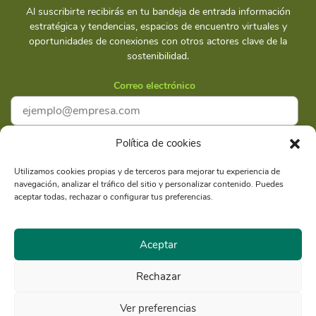
Al suscribirte recibirás en tu bandeja de entrada información
estratégica y tendencias, espacios de encuentro virtuales y
oportunidades de conexiones con otros actores clave de la
sostenibilidad.
Correo electrónico
Política de cookies
Acepto la
Política de privacidad
Utilizamos cookies propias y de terceros para mejorar tu experiencia de
navegación, analizar el tráfico del sitio y personalizar contenido. Puedes
Suscríbete
aceptar todas, rechazar o configurar tus preferencias.
Aceptar
Rechazar
Razón Social: Libélula Comunicación Ambiente y
RUC
Desarrollo S.A.C.
20516020211
Ver preferencias