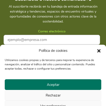
Al suscribirte recibirás en tu bandeja de entrada información
estratégica y tendencias, espacios de encuentro virtuales y
oportunidades de conexiones con otros actores clave de la
sostenibilidad.
Correo electrónico
Política de cookies
Acepto la
Política de privacidad
Utilizamos cookies propias y de terceros para mejorar tu experiencia de
navegación, analizar el tráfico del sitio y personalizar contenido. Puedes
Suscríbete
aceptar todas, rechazar o configurar tus preferencias.
Aceptar
Rechazar
Razón Social: Libélula Comunicación Ambiente y
RUC
Desarrollo S.A.C.
20516020211
Ver preferencias