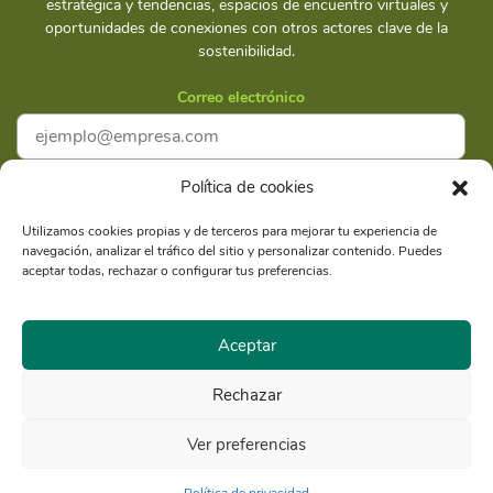
estratégica y tendencias, espacios de encuentro virtuales y
oportunidades de conexiones con otros actores clave de la
sostenibilidad.
Correo electrónico
Política de cookies
Acepto la
Política de privacidad
Utilizamos cookies propias y de terceros para mejorar tu experiencia de
navegación, analizar el tráfico del sitio y personalizar contenido. Puedes
Suscríbete
aceptar todas, rechazar o configurar tus preferencias.
Aceptar
Rechazar
Razón Social: Libélula Comunicación Ambiente y
RUC
Desarrollo S.A.C.
20516020211
Ver preferencias
© Copyright 2021 - Libélula, Gestión en Cambio Climático y
Comunicación |
Política de privacidad