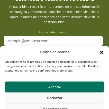
Al suscribirte recibirás en tu bandeja de entrada información
estratégica y tendencias, espacios de encuentro virtuales y
oportunidades de conexiones con otros actores clave de la
sostenibilidad.
Correo electrónico
Política de cookies
Acepto la
Política de privacidad
Utilizamos cookies propias y de terceros para mejorar tu experiencia de
navegación, analizar el tráfico del sitio y personalizar contenido. Puedes
Suscríbete
aceptar todas, rechazar o configurar tus preferencias.
Aceptar
Rechazar
Razón Social: Libélula Comunicación Ambiente y
RUC
Desarrollo S.A.C.
20516020211
Ver preferencias