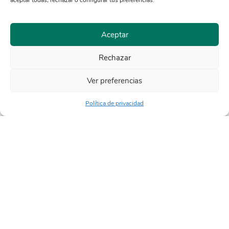
aceptar todas, rechazar o configurar tus preferencias.
Aceptar
Rechazar
Acción climática
Ver preferencias
LEDSenLAC 2022
Política de privacidad
Ver más
2023