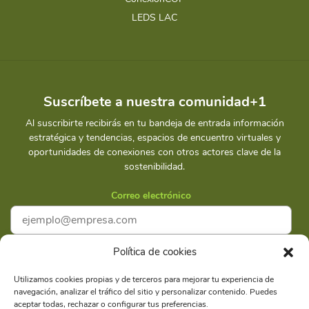
LEDS LAC
Suscríbete a nuestra comunidad+1
Al suscribirte recibirás en tu bandeja de entrada información
estratégica y tendencias, espacios de encuentro virtuales y
oportunidades de conexiones con otros actores clave de la
sostenibilidad.
Correo electrónico
Política de cookies
Acepto la
Política de privacidad
Utilizamos cookies propias y de terceros para mejorar tu experiencia de
navegación, analizar el tráfico del sitio y personalizar contenido. Puedes
Suscríbete
aceptar todas, rechazar o configurar tus preferencias.