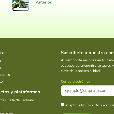
← Anterior
ra
Suscríbete a nuestra c
Al suscribirte recibirás en tu ban
s
espacios de encuentro virtuales 
s
clave de la sostenibilidad.
ciones
to
Correo electrónico
ctos y plataformas
 tu Huella de Carbono
Acepto la
Política de privacid
1
ía verde