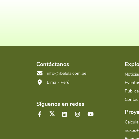
Contáctanos
Explo
info@libelula.com.pe
Noticia
Lima - Perú
Evento
Publica
Contac
Síguenos en redes
Proye
Calcula
nexos+
Econom