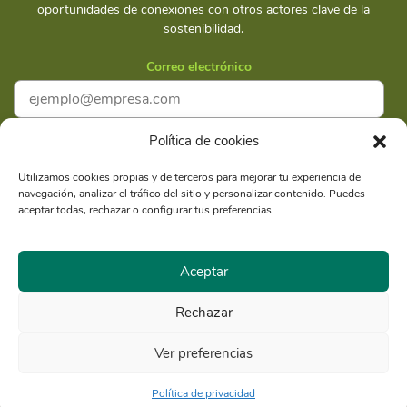
oportunidades de conexiones con otros actores clave de la
sostenibilidad.
Correo electrónico
Política de cookies
Acepto la
Política de privacidad
Utilizamos cookies propias y de terceros para mejorar tu experiencia de
navegación, analizar el tráfico del sitio y personalizar contenido. Puedes
Suscríbete
aceptar todas, rechazar o configurar tus preferencias.
Aceptar
Rechazar
Razón Social: Libélula Comunicación Ambiente y
RUC
Desarrollo S.A.C.
20516020211
Ver preferencias
© Copyright 2021 - Libélula, Gestión en Cambio Climático y
Comunicación |
Política de privacidad
Política de privacidad