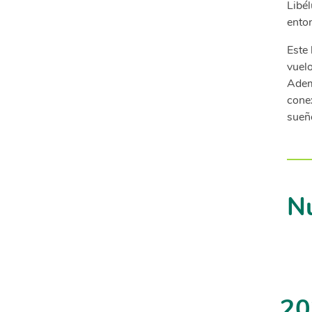
Libél
enton
Este
vuel
Adem
conex
sueñ
Nu
20