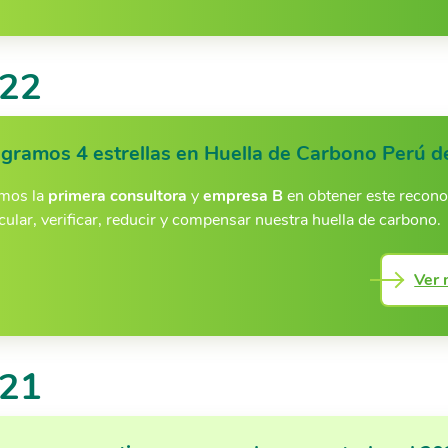
22
gramos 4 estrellas en Huella de Carbono Perú 
mos la
primera consultora
y
empresa B
en obtener este recono
cular, verificar, reducir y compensar nuestra huella de carbono.
Ver 
21