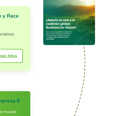
e y Race
enciamos
más hitos
mpresa B
 el mundo