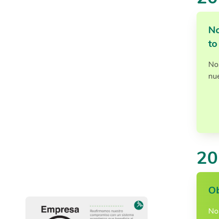
No
to
No
nu
20
Ob
No