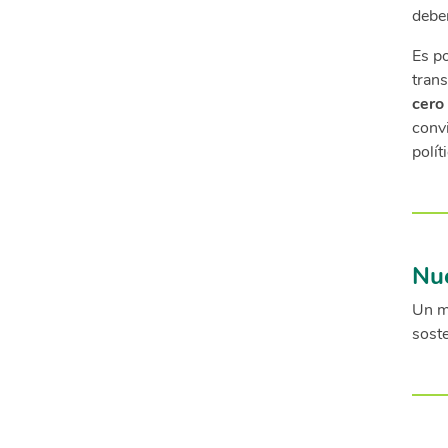
debe
Es po
trans
cero
conv
polít
Nue
Un m
soste