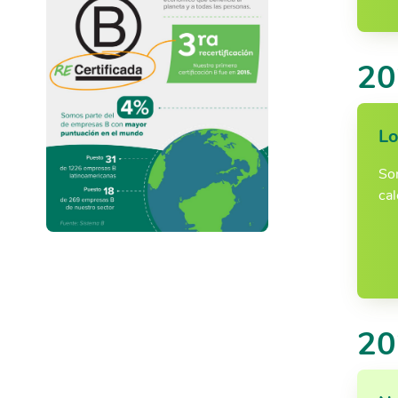
20
Lo
So
cal
20