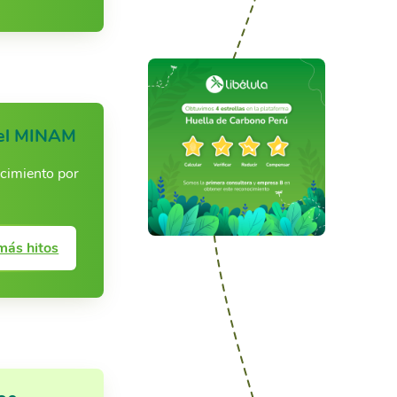
del MINAM
cimiento por
más hitos