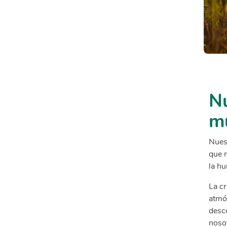
Nu
m
Nues
que n
la h
La cr
atmós
desco
noso