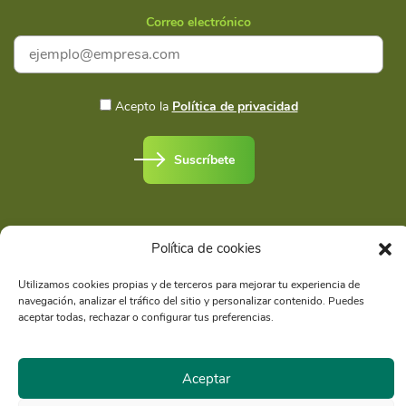
Correo electrónico
Acepto la
Política de privacidad
Suscríbete
Política de cookies
Razón Social: Libélula Comunicación Ambiente y
RUC
Utilizamos cookies propias y de terceros para mejorar tu experiencia de
Desarrollo S.A.C.
20516020211
navegación, analizar el tráfico del sitio y personalizar contenido. Puedes
aceptar todas, rechazar o configurar tus preferencias.
© Copyright 2021 - Libélula, Gestión en Cambio Climático y
Comunicación |
Política de privacidad
Aceptar