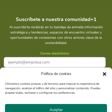
Suscríbete a nuestra comunidad+1
Al suscribirte recibirás en tu bandeja de entrada información
estratégica y tendencias, espacios de encuentro virtuales y
oportunidades de conexiones con otros actores clave de la
sostenibilidad.
Correo electrónico
Política de cookies
Acepto la
Política de privacidad
Utilizamos cookies propias y de terceros para mejorar tu experiencia de
navegación, analizar el tráfico del sitio y personalizar contenido. Puedes
Suscríbete
aceptar todas, rechazar o configurar tus preferencias.
Aceptar