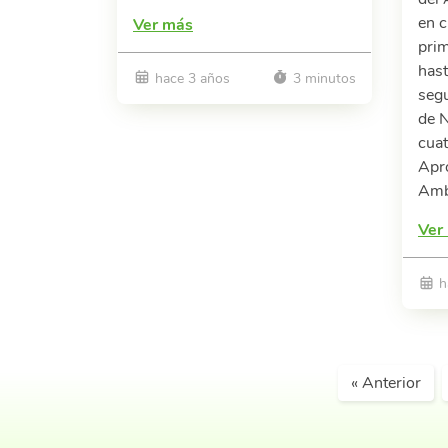
en c
Ver más
pri
hast
hace 3 años
3 minutos
seg
de N
cua
Apro
Ambi
Ver
h
« Anterior