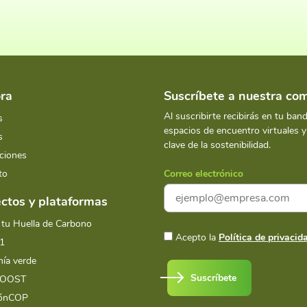
ra
Suscríbete a nuestra c
Al suscribirte recibirás en tu ban
s
espacios de encuentro virtuales 
s
clave de la sostenibilidad.
ciones
to
Correo electrónico
ctos y plataformas
 tu Huella de Carbono
Acepto la
Política de privacid
1
ía verde
Suscríbete
BOOST
iónCOP