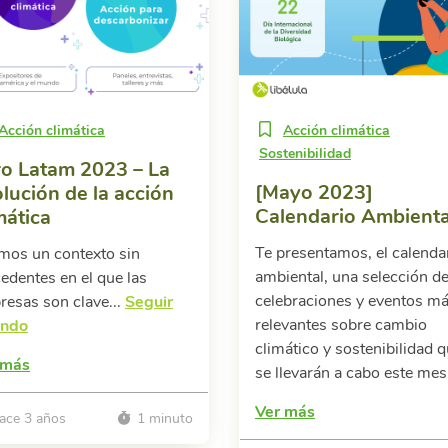
Acción climática
Acción climática
Sostenibilidad
o Latam 2023 – La
[Mayo 2023]
lución de la acción
Calendario Ambienta
mática
Te presentamos, el calenda
mos un contexto sin
ambiental, una selección de
edentes en el que las
celebraciones y eventos m
esas son clave...
Seguir
relevantes sobre cambio
endo
climático y sostenibilidad 
 más
se llevarán a cabo este mes
Ver más
ace 3 años
1 minuto