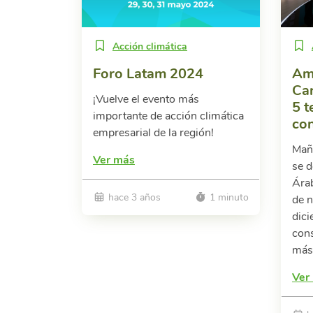
Acción climática
Foro Latam 2024
Amé
Car
¡Vuelve el evento más
5 
importante de acción climática
co
empresarial de la región!
Maña
Ver más
se d
Ára
hace 3 años
1 minuto
de n
dici
cons
más 
Ver