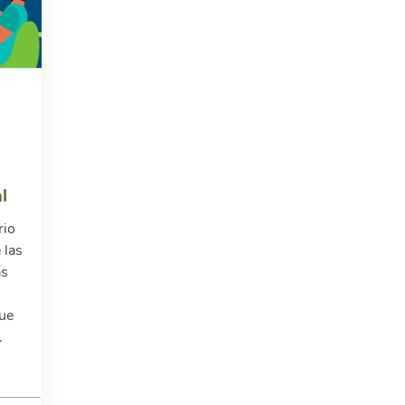
l
rio
 las
ás
que
.