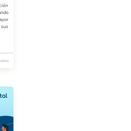
ción
ando
ayor
 sus
nutos