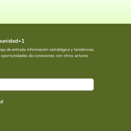
omunidad+1
deja de entrada información estratégica y tendencias,
y oportunidades de conexiones con otros actores
ad