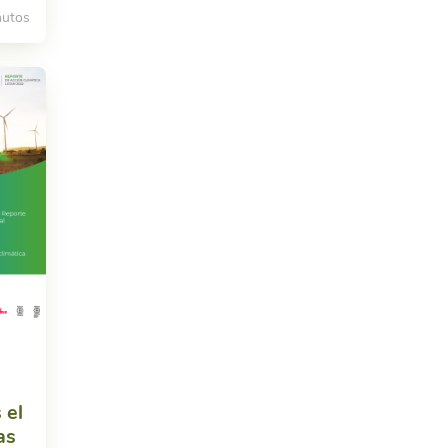
nutos
 el
as