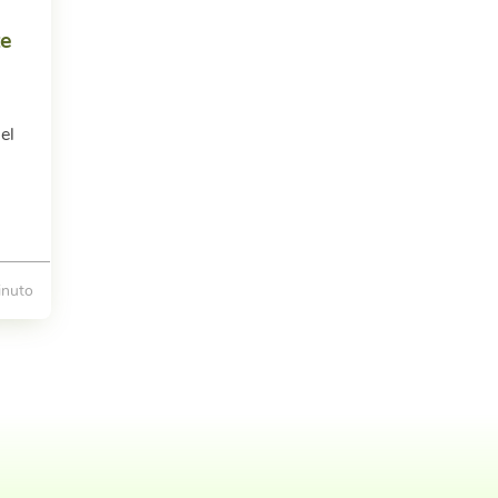
te
el
nuto