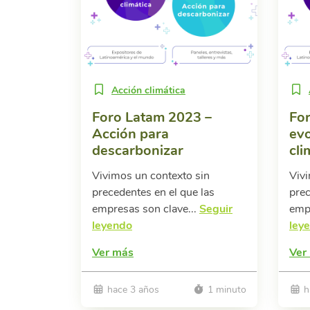
Acción climática
Foro Latam 2023 –
For
Acción para
evo
descarbonizar
cli
Vivimos un contexto sin
Vivi
precedentes en el que las
prec
empresas son clave...
Seguir
empr
leyendo
ley
Ver más
Ver
hace 3 años
1 minuto
h