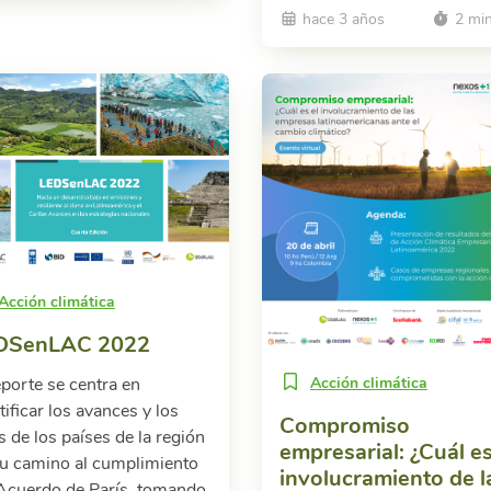
hace 3 años
2 mi
Acción climática
DSenLAC 2022
eporte se centra en
Acción climática
tificar los avances y los
Compromiso
s de los países de la región
empresarial: ¿Cuál es
su camino al cumplimiento
involucramiento de l
 Acuerdo de París, tomando