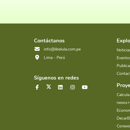
Contáctanos
Explo
info@libelula.com.pe
Noticia
Lima - Perú
Evento
Publica
Contac
Síguenos en redes
Proye
Calcula
nexos+
Econom
Decar
Conex