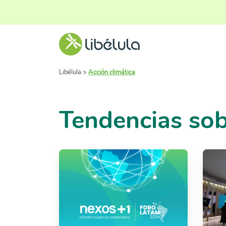
Libélula
>
Acción climática
Tendencias sob