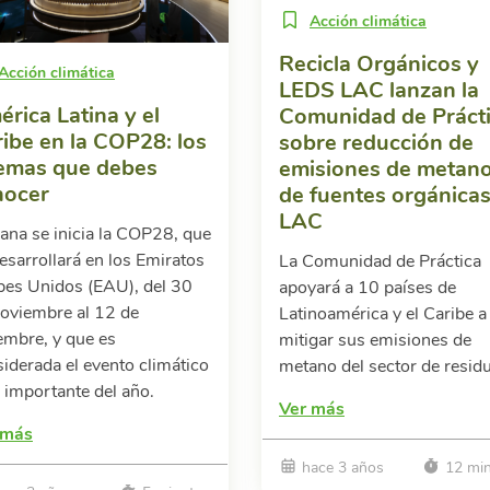
Acción climática
Recicla Orgánicos y
Acción climática
LEDS LAC lanzan la
rica Latina y el
Comunidad de Práct
ibe en la COP28: los
sobre reducción de
temas que debes
emisiones de metan
nocer
de fuentes orgánica
LAC
na se inicia la COP28, que
esarrollará en los Emiratos
La Comunidad de Práctica
bes Unidos (EAU), del 30
apoyará a 10 países de
oviembre al 12 de
Latinoamérica y el Caribe a
embre, y que es
mitigar sus emisiones de
iderada el evento climático
metano del sector de resid
importante del año.
Ver más
 más
hace 3 años
12 min