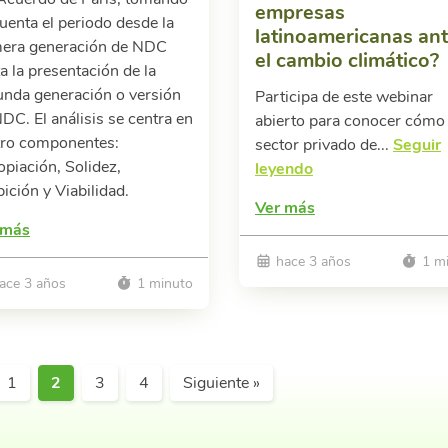
empresas
uenta el periodo desde la
latinoamericanas an
mera generación de NDC
el cambio climático?
a la presentación de la
unda generación o versión
Participa de este webinar
DC. El análisis se centra en
abierto para conocer cómo 
tro componentes:
sector privado de...
Seguir
piación, Solidez,
leyendo
ción y Viabilidad.
Ver más
 más
hace 3 años
1 mi
ace 3 años
1 minuto
1
2
3
4
Siguiente »