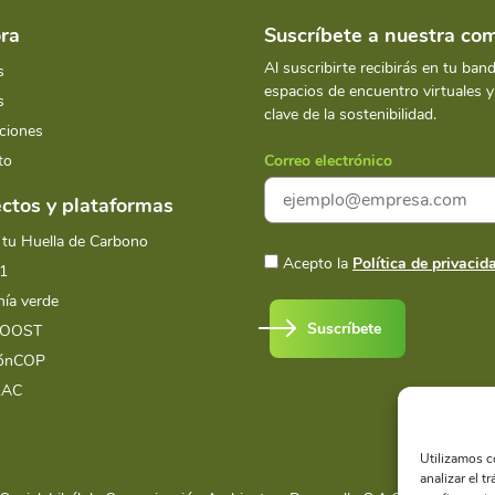
ra
Suscríbete a nuestra c
Al suscribirte recibirás en tu ban
s
espacios de encuentro virtuales 
s
clave de la sostenibilidad.
ciones
to
Correo electrónico
ctos y plataformas
 tu Huella de Carbono
Acepto la
Política de privacid
1
ía verde
Suscríbete
BOOST
iónCOP
LAC
Utilizamos c
analizar el t