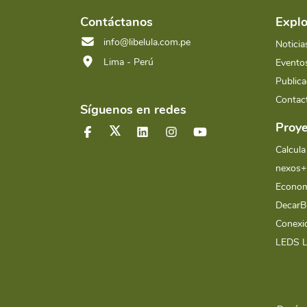
Contáctanos
Explo
info@libelula.com.pe
Noticia
Lima - Perú
Evento
Publica
Contac
Síguenos en redes
Proye
Calcula
nexos+
Econom
Decar
Conex
LEDS 