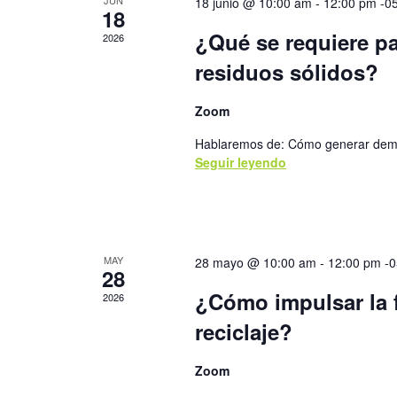
JUN
18 junio @ 10:00 am
-
12:00 pm
-0
18
¿Qué se requiere pa
2026
residuos sólidos?
Zoom
Hablaremos de: Cómo generar demand
Seguir leyendo
MAY
28 mayo @ 10:00 am
-
12:00 pm
-0
28
¿Cómo impulsar la f
2026
reciclaje?
Zoom