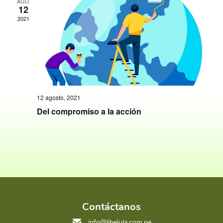
y
AGO
Ev
12
vistas
2021
de
Event
12 agosto, 2021
Del compromiso a la acción
Contáctanos
info@libelula.com.pe