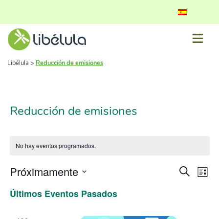
Libélula
>
Reducción de emisiones
Reducción de emisiones
No hay eventos programados.
Naveg
Na
Próximamente
Buscar
Lista
de
Seleccionar
de
Últimos Eventos Pasados
fecha.
vis
búsq
de