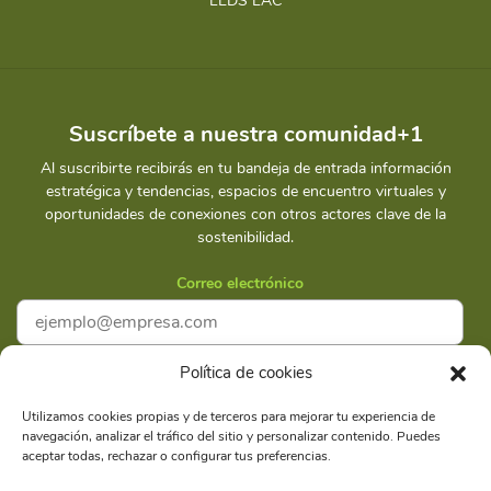
LEDS LAC
Suscríbete a nuestra comunidad+1
Al suscribirte recibirás en tu bandeja de entrada información
estratégica y tendencias, espacios de encuentro virtuales y
oportunidades de conexiones con otros actores clave de la
sostenibilidad.
Correo electrónico
Política de cookies
Acepto la
Política de privacidad
Utilizamos cookies propias y de terceros para mejorar tu experiencia de
navegación, analizar el tráfico del sitio y personalizar contenido. Puedes
Suscríbete
aceptar todas, rechazar o configurar tus preferencias.