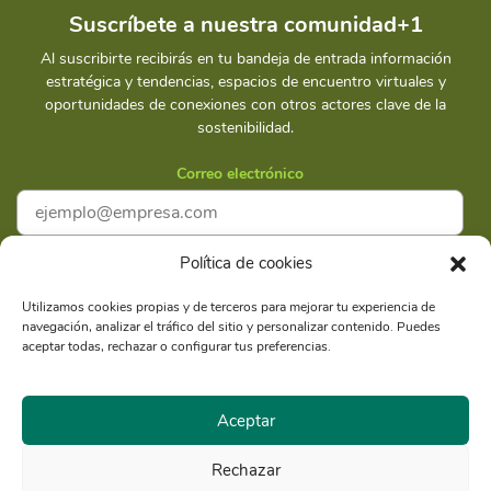
Suscríbete a nuestra comunidad+1
Al suscribirte recibirás en tu bandeja de entrada información
estratégica y tendencias, espacios de encuentro virtuales y
oportunidades de conexiones con otros actores clave de la
sostenibilidad.
Correo electrónico
Política de cookies
Acepto la
Política de privacidad
Utilizamos cookies propias y de terceros para mejorar tu experiencia de
navegación, analizar el tráfico del sitio y personalizar contenido. Puedes
Suscríbete
aceptar todas, rechazar o configurar tus preferencias.
Aceptar
Rechazar
Razón Social: Libélula Comunicación Ambiente y
RUC