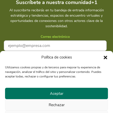
Suscríbete a nuestra comunidad+1
Al suscribirte recibirás en tu bandeja de entrada información
estratégica y tendencias, espacios de encuentro virtuales y
oportunidades de conexiones con otros actores clave de la
sostenibilidad.
Correo electrónico
Política de cookies
Acepto la
Política de privacidad
Utilizamos cookies propias y de terceros para mejorar tu experiencia de
navegación, analizar el tráfico del sitio y personalizar contenido. Puedes
Suscríbete
aceptar todas, rechazar o configurar tus preferencias.
Aceptar
Rechazar
Razón Social: Libélula Comunicación Ambiente y
RUC
Desarrollo S.A.C.
20516020211