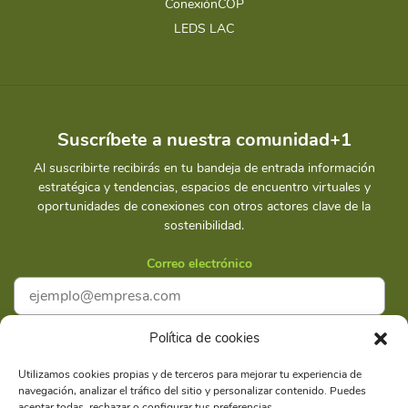
ConexiónCOP
LEDS LAC
Suscríbete a nuestra comunidad+1
Al suscribirte recibirás en tu bandeja de entrada información
estratégica y tendencias, espacios de encuentro virtuales y
oportunidades de conexiones con otros actores clave de la
sostenibilidad.
Correo electrónico
Política de cookies
Acepto la
Política de privacidad
Utilizamos cookies propias y de terceros para mejorar tu experiencia de
navegación, analizar el tráfico del sitio y personalizar contenido. Puedes
Suscríbete
aceptar todas, rechazar o configurar tus preferencias.