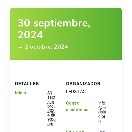
30 septiembre,
2024
→ 2 octubre, 2024
DETALLES
ORGANIZADOR
LEDS LAC
Inicio
30
sept
iem
Correo
info
bre,
@le
electrónico
202
dsla
4 @
c.or
9:00
g
am