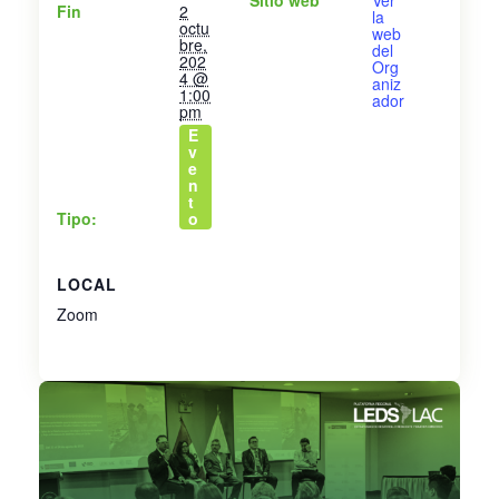
Sitio web
Ver
Fin
2
la
octu
web
bre,
del
202
Org
4 @
aniz
1:00
ador
pm
E
v
e
n
t
Tipo:
o
LOCAL
Zoom