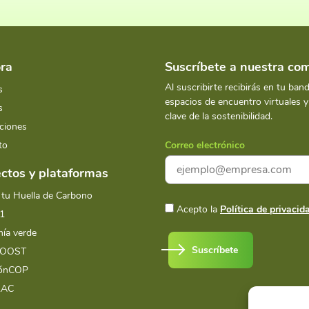
ra
Suscríbete a nuestra c
Al suscribirte recibirás en tu ban
s
espacios de encuentro virtuales 
s
clave de la sostenibilidad.
ciones
to
Correo electrónico
ctos y plataformas
 tu Huella de Carbono
Acepto la
Política de privacid
1
ía verde
Suscríbete
BOOST
iónCOP
LAC