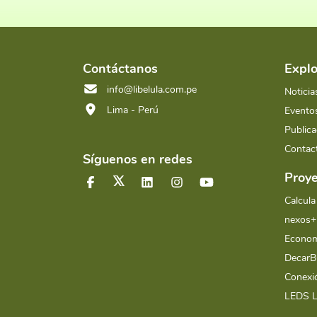
Contáctanos
Explo
info@libelula.com.pe
Noticia
Lima - Perú
Evento
Publica
Contac
Síguenos en redes
Proye
Calcula
nexos+
Econom
Decar
Conex
LEDS 