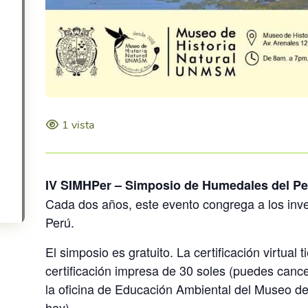
o
o
k
i
e
s
d
e
1 vista
m
a
r
IV SIMHPer – Simposio de Humedales del Pe
k
e
Cada dos años, este evento congrega a los inv
t
Perú.
i
n
El simposio es gratuito. La certificación virtual 
g
certificación impresa de 30 soles (puedes cance
y
la oficina de Educación Ambiental del Museo d
p
hoy).