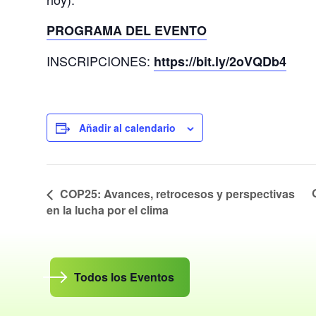
e
r
PROGRAMA DEL EVENTO
m
i
INSCRIPCIONES:
https://bit.ly/2oVQDb4
t
i
r
e
Añadir al calendario
s
t
e
c
COP25: Avances, retrocesos y perspectivas
o
en la lucha por el clima
n
t
e
n
Todos los Eventos
i
d
o