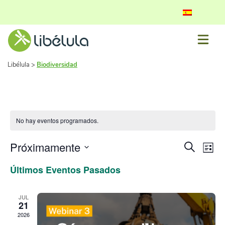
Libélula
>
Biodiversidad
No hay eventos programados.
Naveg
Na
Próximamente
Buscar
Lista
de
Seleccionar
de
Últimos Eventos Pasados
fecha.
vis
búsq
de
y
JUL
Ev
21
vistas
2026