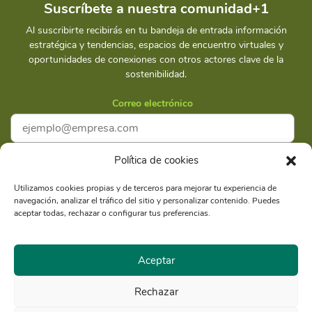
Suscríbete a nuestra comunidad+1
Al suscribirte recibirás en tu bandeja de entrada información
estratégica y tendencias, espacios de encuentro virtuales y
oportunidades de conexiones con otros actores clave de la
sostenibilidad.
Correo electrónico
Política de cookies
Acepto la
Política de privacidad
Utilizamos cookies propias y de terceros para mejorar tu experiencia de
navegación, analizar el tráfico del sitio y personalizar contenido. Puedes
Suscríbete
aceptar todas, rechazar o configurar tus preferencias.
Aceptar
Rechazar
Razón Social: Libélula Comunicación Ambiente y
RUC
Desarrollo S.A.C.
20516020211