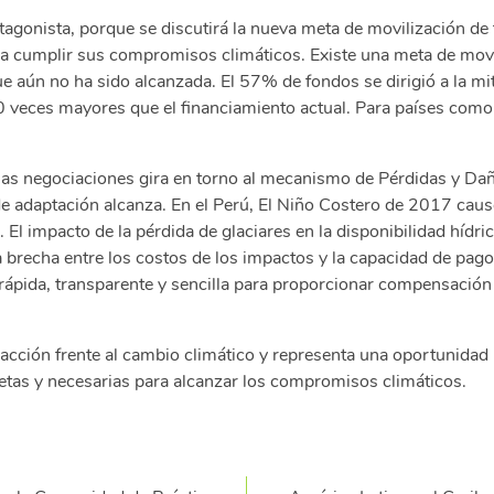
otagonista, porque se discutirá la nueva meta de movilización de
ra cumplir sus compromisos climáticos. Existe una meta de movi
e aún no ha sido alcanzada. El 57% de fondos se dirigió a la mi
0 veces mayores que el financiamiento actual. Para países como 
las negociaciones gira en torno al mecanismo de Pérdidas y Dañ
de adaptación alcanza. En el Perú, El Niño Costero de 2017 cau
. El impacto de la pérdida de glaciares en la disponibilidad hídri
 la brecha entre los costos de los impactos y la capacidad de pag
rápida, transparente y sencilla para proporcionar compensación
cción frente al cambio climático y representa una oportunidad 
retas y necesarias para alcanzar los compromisos climáticos.