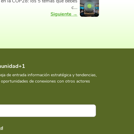
e en la COP28: los 5 temas que debes
c...
Siguiente →
omunidad+1
deja de entrada información estratégica y tendencias,
y oportunidades de conexiones con otros actores
ad