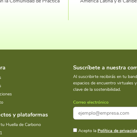
n la Comunidad de Práctica
América Latina y el Carib
ra
Suscríbete a nuestra c
Al suscribirte recibirás en tu ban
s
espacios de encuentro virtuales 
s
clave de la sostenibilidad.
ciones
to
Correo electrónico
ctos y plataformas
 tu Huella de Carbono
Acepto la
Política de privacid
1