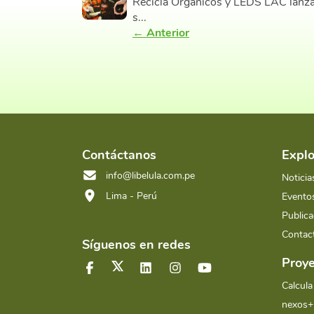
Recicla Orgánicos y LEDS LAC lanza
s...
← Anterior
Contáctanos
Explo
info@libelula.com.pe
Noticia
Lima - Perú
Evento
Publica
Contac
Síguenos en redes
Proye
Calcula
nexos+