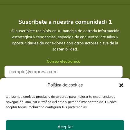
Suscríbete a nuestra comunidad+1
Al suscribirte recibirás en tu bandeja de entrada información
estratégica y tendencias, espacios de encuentro virtuales y
oportunidades de conexiones con otros actores clave de la
sostenibilidad.
Correo electrónico
Política de cookies
Acepto la
Política de privacidad
Utilizamos cookies propias y de terceros para mejorar tu experiencia de
navegación, analizar el tráfico del sitio y personalizar contenido. Puedes
Suscríbete
aceptar todas, rechazar o configurar tus preferencias.
Aceptar