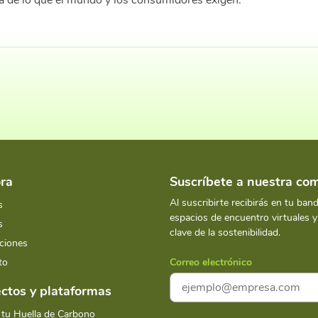
a de lo que el mundo y los consumidores exigen.
ra
Suscríbete a nuestra c
Al suscribirte recibirás en tu ban
s
espacios de encuentro virtuales 
s
clave de la sostenibilidad.
ciones
to
Correo electrónico
ctos y plataformas
 tu Huella de Carbono