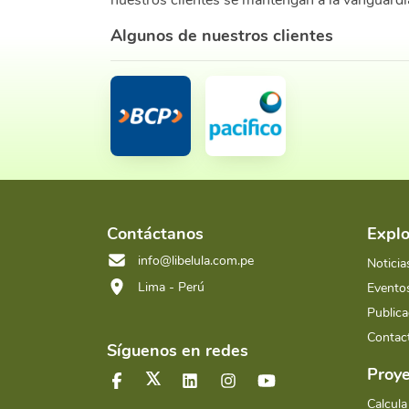
nuestros clientes se mantengan a la vanguardi
Algunos de nuestros clientes
Contáctanos
Explo
info@libelula.com.pe
Noticia
Lima - Perú
Evento
Publica
Contac
Síguenos en redes
Proye
Calcula