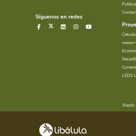
Publica
Contac
Síguenos en redes
Proye
Calcula
nexos+
Econom
Decar
Conex
LEDS 
Razón 