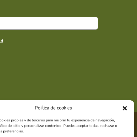
ad
020211
Política de cookies
ookies propias y de terceros para mejorar tu experiencia de navegación,
ráfico del sitio y personalizar contenido. Puedes aceptar todas, rechazar o
io Climático y Comunicación |
Política de privacidad
s preferencias.