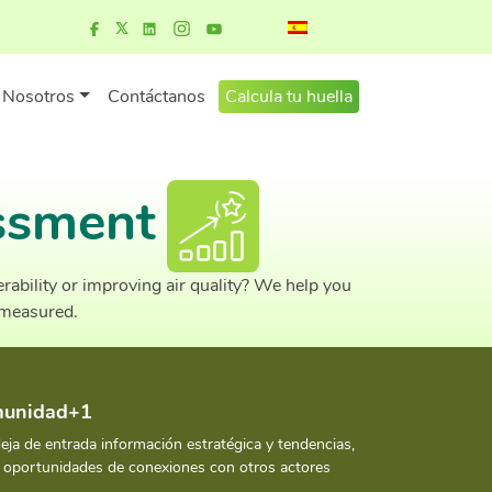
Nosotros
Contáctanos
Calcula tu huella
essment
ability or improving air quality? We help you
 measured.
omunidad+1
deja de entrada información estratégica y tendencias,
y oportunidades de conexiones con otros actores