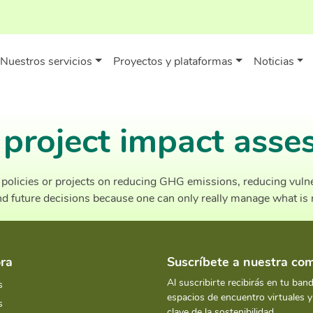
Nuestros servicios
Proyectos y plataformas
Noticias
 project impact ass
olicies or projects on reducing GHG emissions, reducing vulner
and future decisions because one can only really manage what is
ra
Suscríbete a nuestra c
Al suscribirte recibirás en tu ban
s
espacios de encuentro virtuales 
s
clave de la sostenibilidad.