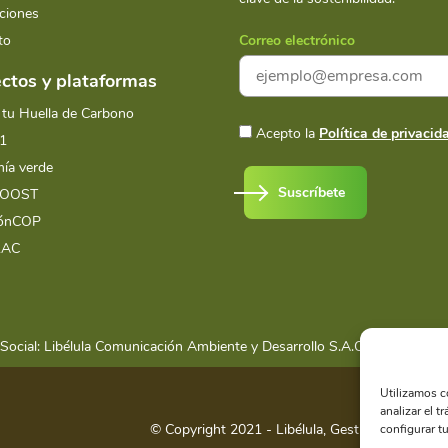
ciones
to
Correo electrónico
ctos y plataformas
 tu Huella de Carbono
Acepto la
Política de privacid
1
ía verde
Suscríbete
BOOST
iónCOP
LAC
Social: Libélula Comunicación Ambiente y Desarrollo S.A.C.
RUC 20516
Utilizamos c
analizar el t
© Copyright 2021 - Libélula, Gestión en Camb
configurar tu