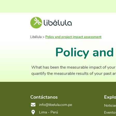
Libélula
>
Policy and project impact assessment
Policy and
What has been the measurable impact of your p
quantify the measurable results of your past 
Contáctanos
Explo
info@libelula.com.pe
Noticia
Lima - Perú
Evento