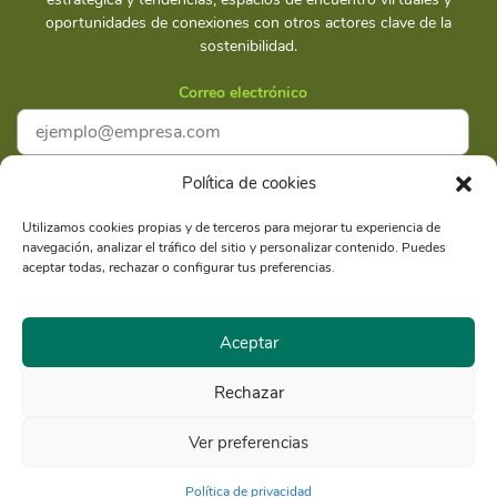
oportunidades de conexiones con otros actores clave de la
sostenibilidad.
Correo electrónico
Política de cookies
Acepto la
Política de privacidad
Utilizamos cookies propias y de terceros para mejorar tu experiencia de
navegación, analizar el tráfico del sitio y personalizar contenido. Puedes
Suscríbete
aceptar todas, rechazar o configurar tus preferencias.
Aceptar
Rechazar
Razón Social: Libélula Comunicación Ambiente y
RUC
Desarrollo S.A.C.
20516020211
Ver preferencias
© Copyright 2021 - Libélula, Gestión en Cambio Climático y
Comunicación |
Política de privacidad
Política de privacidad