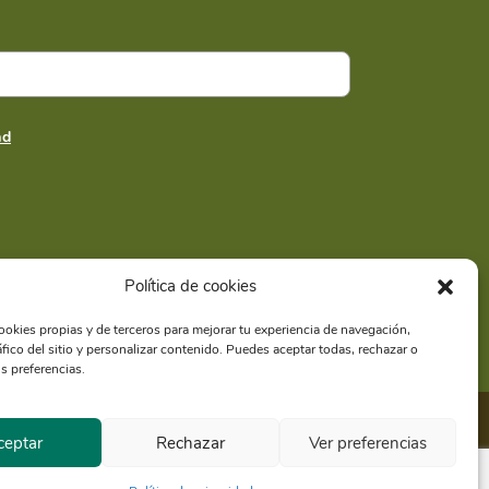
ad
Política de cookies
ookies propias y de terceros para mejorar tu experiencia de navegación,
ráfico del sitio y personalizar contenido. Puedes aceptar todas, rechazar o
020211
s preferencias.
ceptar
Rechazar
Ver preferencias
io Climático y Comunicación |
Política de privacidad