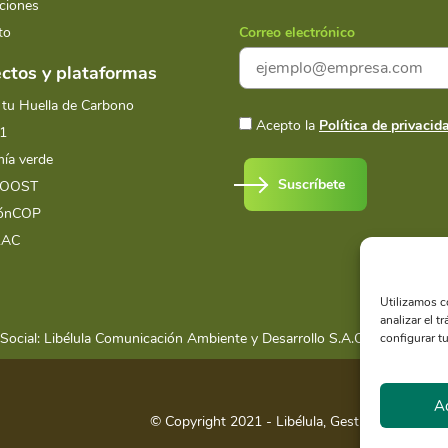
ciones
to
Correo electrónico
ctos y plataformas
 tu Huella de Carbono
Acepto la
Política de privacid
1
ía verde
Suscríbete
BOOST
iónCOP
LAC
Utilizamos c
analizar el t
Social: Libélula Comunicación Ambiente y Desarrollo S.A.C.
RUC 20516
configurar tu
A
© Copyright 2021 - Libélula, Gestión en Camb