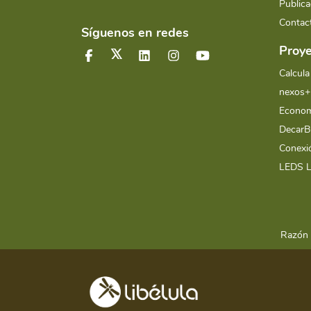
Publica
Contac
Síguenos en redes
Proye
Calcula
nexos+
Econom
Decar
Conex
LEDS 
Razón 