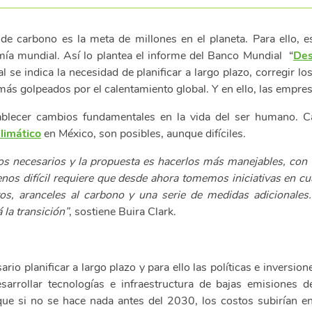
e carbono es la meta de millones en el planeta. Para ello, 
mía mundial. Así lo plantea el informe del Banco Mundial “
Des
ual se indica la necesidad de planificar a largo plazo, corregir
s más golpeados por el calentamiento global. Y en ello, las empr
tablecer cambios fundamentales en la vida del ser humano. C
limático
en México, son posibles, aunque difíciles.
s necesarios y la propuesta es hacerlos más manejables, con
nos difícil requiere que desde ahora tomemos iniciativas en cua
stos, aranceles al carbono y una serie de medidas adicionales
la transición”
, sostiene Buira Clark.
io planificar a largo plazo y para ello las políticas e inversio
arrollar tecnologías e infraestructura de bajas emisiones 
que si no se hace nada antes del 2030, los costos subirían e