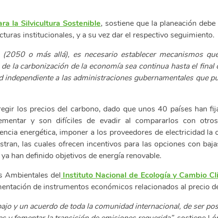
ra la Silvicultura Sostenible
, sostiene que la planeación deb
uras institucionales, y a su vez dar el respectivo seguimiento.
(2050 o más allá), es necesario establecer mecanismos que f
de la carbonización de la economía sea continua hasta el final
 independiente a las administraciones gubernamentales que pue
gir los precios del carbono, dado que unos 40 países han fija
entar y son difíciles de evadir al compararlos con otros. 
ciencia energética, imponer a los proveedores de electricidad la
tran, las cuales ofrecen incentivos para las opciones con baj
a han definido objetivos de energía renovable.
s Ambientales del
Instituto Nacional de Ecología y Cambio Cl
ementación de instrumentos económicos relacionados al precio d
bajo y un acuerdo de toda la comunidad internacional, de ser p