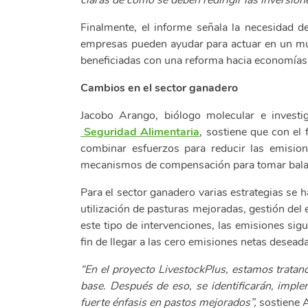
claras de cómo se deben redirigir las inversion
Finalmente, el informe señala la necesidad de
empresas pueden ayudar para actuar en un mun
beneficiadas con una reforma hacia economías
Cambios en el sector ganadero
Jacobo Arango, biólogo molecular e invest
Seguridad Alimentaria
, sostiene que con el
combinar esfuerzos para reducir las emisio
mecanismos de compensación para tomar balance
Para el sector ganadero varias estrategias se 
utilización de pasturas mejoradas, gestión del 
este tipo de intervenciones, las emisiones si
fin de llegar a las cero emisiones netas desead
“En el proyecto LivestockPlus, estamos tratan
base. Después de eso, se identificarán, impl
fuerte énfasis en pastos mejorados”,
sostiene 