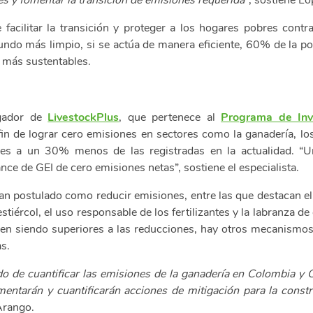
es y fomentar la transición de emisiones requerida”
, sostiene Ló
 facilitar la transición y proteger a los hogares pobres cont
do más limpio, si se actúa de manera eficiente, 60% de la po
 más sustentables.
igador de
LivestockPlus
, que pertenece al
Programa de Inve
 fin de lograr cero emisiones en sectores como la ganadería, lo
nes a un 30% menos de las registradas en la actualidad. “Un
 de GEI de cero emisiones netas”, sostiene el especialista.
han postulado como reducir emisiones, entre las que destacan el 
estiércol, el uso responsable de los fertilizantes y la labranza
guen siendo superiores a las reducciones, hay otros mecanism
as.
do de cuantificar las emisiones de la ganadería en Colombia y C
ementarán y cuantificarán acciones de mitigación para la con
Arango.