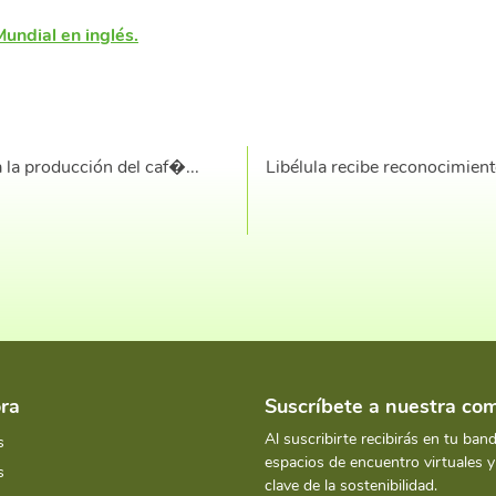
undial en inglés.
 la producción del caf�...
Libélula recibe reconocimient
ra
Suscríbete a nuestra c
Al suscribirte recibirás en tu ban
s
espacios de encuentro virtuales 
s
clave de la sostenibilidad.