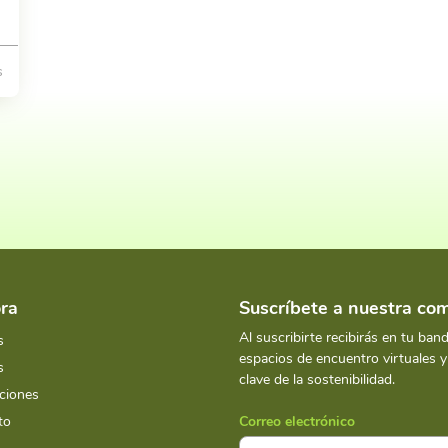
s
ra
Suscríbete a nuestra c
Al suscribirte recibirás en tu ban
s
espacios de encuentro virtuales 
s
clave de la sostenibilidad.
ciones
to
Correo electrónico