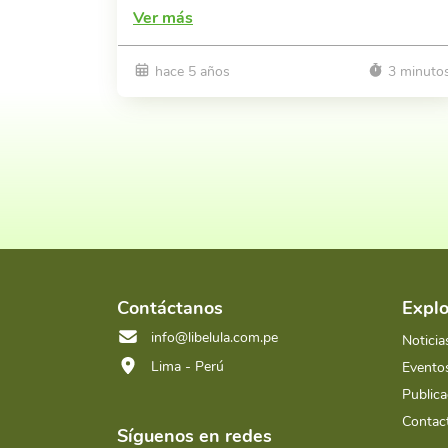
Ver más
hace 5 años
3 minuto
Contáctanos
Explo
info@libelula.com.pe
Noticia
Lima - Perú
Evento
Publica
Contac
Síguenos en redes