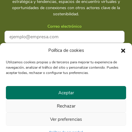
estratégica y tendencias, espacios de encuentro virtuales y
oportunidades de conexiones con otros actores clave de la
sostenibilidad.
Correo electrónico
Política de cookies
Acepto la
Política de privacidad
Utilizamos cookies propias y de terceros para mejorar tu experiencia de
navegación, analizar el tráfico del sitio y personalizar contenido. Puedes
Suscríbete
aceptar todas, rechazar o configurar tus preferencias.
Aceptar
Rechazar
Razón Social: Libélula Comunicación Ambiente y
RUC
Desarrollo S.A.C.
20516020211
Ver preferencias
© Copyright 2021 - Libélula, Gestión en Cambio Climático y