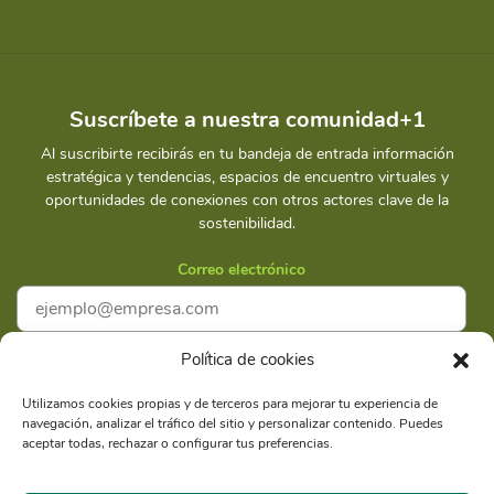
Suscríbete a nuestra comunidad+1
Al suscribirte recibirás en tu bandeja de entrada información
estratégica y tendencias, espacios de encuentro virtuales y
oportunidades de conexiones con otros actores clave de la
sostenibilidad.
Correo electrónico
Política de cookies
Acepto la
Política de privacidad
Utilizamos cookies propias y de terceros para mejorar tu experiencia de
navegación, analizar el tráfico del sitio y personalizar contenido. Puedes
Suscríbete
aceptar todas, rechazar o configurar tus preferencias.