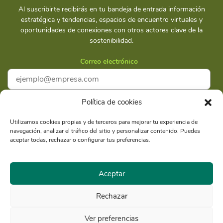
Al suscribirte recibirás en tu bandeja de entrada información
estratégica y tendencias, espacios de encuentro virtuales y
oportunidades de conexiones con otros actores clave de la
sostenibilidad.
Correo electrónico
Política de cookies
Acepto la
Política de privacidad
Utilizamos cookies propias y de terceros para mejorar tu experiencia de
navegación, analizar el tráfico del sitio y personalizar contenido. Puedes
Suscríbete
aceptar todas, rechazar o configurar tus preferencias.
Aceptar
Rechazar
Razón Social: Libélula Comunicación Ambiente y
RUC
Desarrollo S.A.C.
20516020211
Ver preferencias