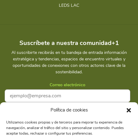
LEDS LAC
Suscríbete a nuestra comunidad+1
Al suscribirte recibirás en tu bandeja de entrada información
estratégica y tendencias, espacios de encuentro virtuales y
oportunidades de conexiones con otros actores clave de la
sostenibilidad.
Correo electrónico
Política de cookies
Acepto la
Política de privacidad
Utilizamos cookies propias y de terceros para mejorar tu experiencia de
navegación, analizar el tráfico del sitio y personalizar contenido. Puedes
Suscríbete
aceptar todas, rechazar o configurar tus preferencias.