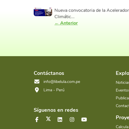
Nueva convocatoria de la Acelerado
Climátic...
← Anterior
Contáctanos
Explo
info@libelula.com.pe
Noticia
Lima - Perú
Evento
Publica
Contac
Síguenos en redes
Proye
Calcula