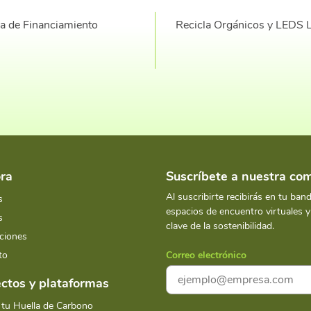
ra de Financiamiento
Recicla Orgánicos y LEDS 
ra
Suscríbete a nuestra c
Al suscribirte recibirás en tu ban
s
espacios de encuentro virtuales 
s
clave de la sostenibilidad.
ciones
to
Correo electrónico
ctos y plataformas
 tu Huella de Carbono