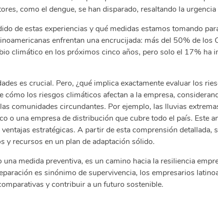
ores, como el dengue, se han disparado, resaltando la urgencia 
ido de estas experiencias y qué medidas estamos tomando para 
tinoamericanas enfrentan una encrucijada: más del 50% de los 
bio climático en los próximos cinco años, pero solo el 17% ha
dades es crucial. Pero, ¿qué implica exactamente evaluar los rie
 cómo los riesgos climáticos afectan a la empresa, considerando
y las comunidades circundantes. Por ejemplo, las lluvias extre
o o una empresa de distribución que cubre todo el país. Este aná
entajas estratégicas. A partir de esta comprensión detallada, s
s y recursos en un plan de adaptación sólido.
o una medida preventiva, es un camino hacia la resiliencia empr
eparación es sinónimo de supervivencia, los empresarios latin
omparativas y contribuir a un futuro sostenible.