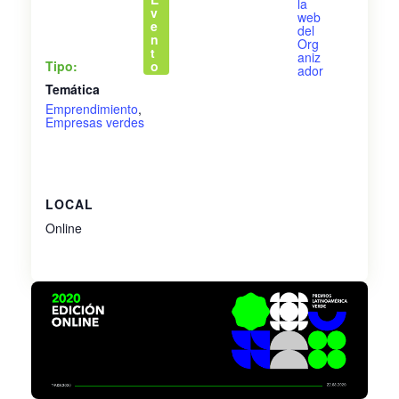
la
v
web
e
del
n
Org
t
aniz
Tipo:
o
ador
Temática
Emprendimiento
,
Empresas verdes
LOCAL
Online