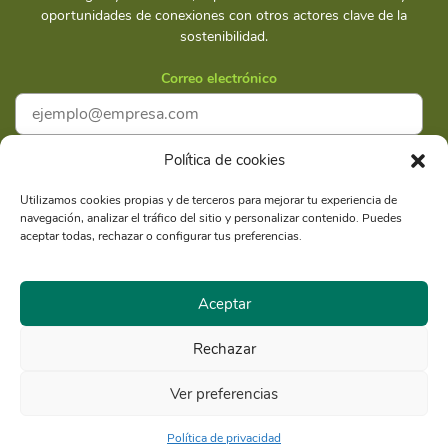
oportunidades de conexiones con otros actores clave de la
sostenibilidad.
Correo electrónico
Política de cookies
Acepto la
Política de privacidad
Utilizamos cookies propias y de terceros para mejorar tu experiencia de
navegación, analizar el tráfico del sitio y personalizar contenido. Puedes
Suscríbete
aceptar todas, rechazar o configurar tus preferencias.
Aceptar
Rechazar
Razón Social: Libélula Comunicación Ambiente y
RUC
Desarrollo S.A.C.
20516020211
Ver preferencias
© Copyright 2021 - Libélula, Gestión en Cambio Climático y
Comunicación |
Política de privacidad
Política de privacidad