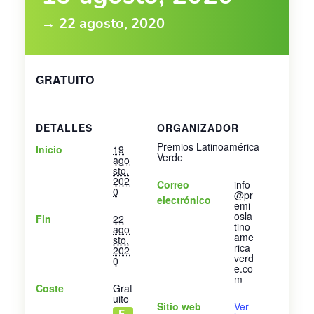
→ 22 agosto, 2020
GRATUITO
DETALLES
ORGANIZADOR
Premios Latinoamérica
Inicio
19
Verde
ago
sto,
202
Correo
info
0
@pr
electrónico
emi
osla
Fin
22
tino
ago
ame
sto,
rica
202
verd
0
e.co
m
Coste
Grat
uito
Sitio web
Ver
E