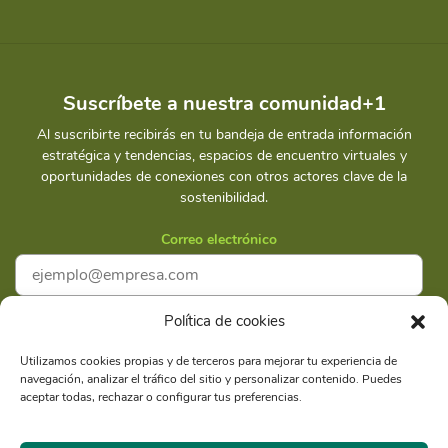
Suscríbete a nuestra comunidad+1
Al suscribirte recibirás en tu bandeja de entrada información
estratégica y tendencias, espacios de encuentro virtuales y
oportunidades de conexiones con otros actores clave de la
sostenibilidad.
Correo electrónico
Política de cookies
Acepto la
Política de privacidad
Utilizamos cookies propias y de terceros para mejorar tu experiencia de
navegación, analizar el tráfico del sitio y personalizar contenido. Puedes
Suscríbete
aceptar todas, rechazar o configurar tus preferencias.