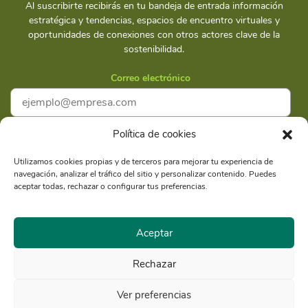
Al suscribirte recibirás en tu bandeja de entrada información
estratégica y tendencias, espacios de encuentro virtuales y
oportunidades de conexiones con otros actores clave de la
sostenibilidad.
Correo electrónico
Política de cookies
Acepto la
Política de privacidad
Utilizamos cookies propias y de terceros para mejorar tu experiencia de
navegación, analizar el tráfico del sitio y personalizar contenido. Puedes
Suscríbete
aceptar todas, rechazar o configurar tus preferencias.
Aceptar
Rechazar
Razón Social: Libélula Comunicación Ambiente y
RUC
Desarrollo S.A.C.
20516020211
Ver preferencias