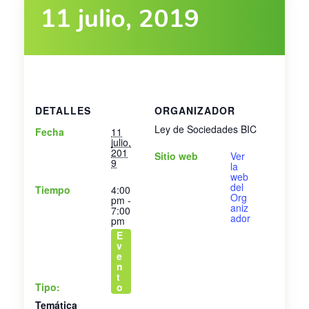
11 julio, 2019
DETALLES
ORGANIZADOR
Ley de Sociedades BIC
Fecha
11
julio,
201
Sitio web
Ver
9
la
web
del
Tiempo
4:00
Org
pm -
aniz
7:00
ador
pm
E
v
e
n
t
Tipo:
o
Temática