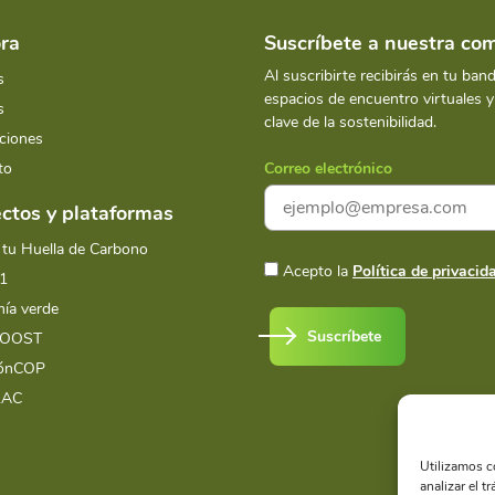
ra
Suscríbete a nuestra c
Al suscribirte recibirás en tu ban
s
espacios de encuentro virtuales 
s
clave de la sostenibilidad.
ciones
to
Correo electrónico
ctos y plataformas
 tu Huella de Carbono
Acepto la
Política de privacid
1
ía verde
Suscríbete
BOOST
iónCOP
LAC
Utilizamos c
analizar el t