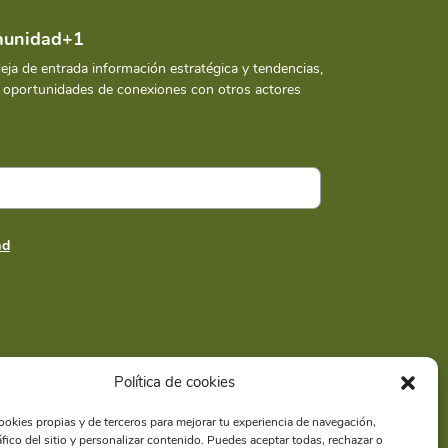
omunidad+1
deja de entrada información estratégica y tendencias,
y oportunidades de conexiones con otros actores
ad
Política de cookies
ookies propias y de terceros para mejorar tu experiencia de navegación,
ráfico del sitio y personalizar contenido. Puedes aceptar todas, rechazar o