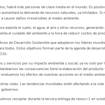
s, habrá más personas de clase media en el mundo. Es positivo
ue aumentará la demanda de recursos naturales, ya limitados. S
 causar daños irreversibles al medio ambiente.
xplote el suelo, el agua, el aire y otros recursos, generando 
nta el cuidado del ambiente a la hora de reducir costos de pro
ivos de Desarrollo Sostenible que adoptaron los líderes mundial
ara todos. Estos objetivos forman parte de la agenda de desarrol
2030.
y servicios por su impacto ambiental y social, ya no solo por la
lantearnos las consecuencias tiene la elaboración del producto 
valuemos los efectos de nuestras acciones en el medio ambie
stras vidas. Las tendencias mundiales están afectando a la vida
 gobiernos.
imos recopilar durante la tercera entrega de nexos+1 en octub