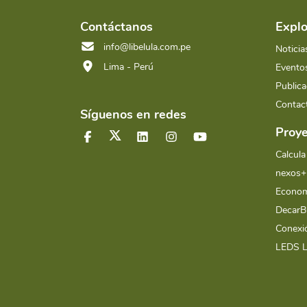
Contáctanos
Explo
info@libelula.com.pe
Noticia
Lima - Perú
Evento
Publica
Contac
Síguenos en redes
Proye
Calcula
nexos+
Econom
Decar
Conex
LEDS 