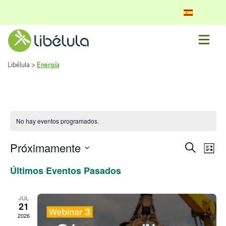
Libélula
>
Energía
No hay eventos programados.
Naveg
Na
Próximamente
Buscar
Lista
de
Seleccionar
de
Últimos Eventos Pasados
fecha.
vis
búsq
de
y
JUL
Ev
21
vistas
2026