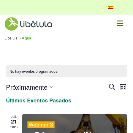
Libélula
>
Agua
No hay eventos programados.
Naveg
Na
Próximamente
Buscar
Lista
de
Seleccionar
de
Últimos Eventos Pasados
fecha.
vis
búsq
de
y
JUL
Ev
21
vistas
2026