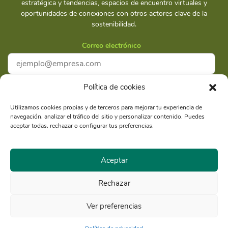
estratégica y tendencias, espacios de encuentro virtuales y
oportunidades de conexiones con otros actores clave de la
sostenibilidad.
Correo electrónico
Política de cookies
Acepto la
Política de privacidad
Utilizamos cookies propias y de terceros para mejorar tu experiencia de
navegación, analizar el tráfico del sitio y personalizar contenido. Puedes
Suscríbete
aceptar todas, rechazar o configurar tus preferencias.
Aceptar
Rechazar
Razón Social: Libélula Comunicación Ambiente y
RUC
Desarrollo S.A.C.
20516020211
Ver preferencias
© Copyright 2021 - Libélula, Gestión en Cambio Climático y